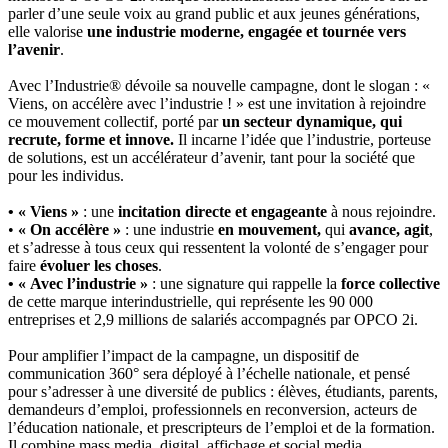
parler d’une seule voix au grand public et aux jeunes générations,
elle valorise
une industrie moderne, engagée et tournée vers
l’avenir
.
Avec l’Industrie® dévoile sa nouvelle campagne, dont le slogan : «
Viens, on accélère avec l’industrie ! » est une invitation à rejoindre
ce mouvement collectif, porté par
un secteur dynamique, qui
recrute, forme et innove.
Il incarne l’idée que l’industrie, porteuse
de solutions, est un accélérateur d’avenir, tant pour la société que
pour les individus.
• « Viens »
: une
incitation directe et engageante
à nous rejoindre.
•
« On accélère »
: une industrie
en mouvement,
qui
avance,
agit
,
et s’adresse à tous ceux qui ressentent la volonté de s’engager pour
faire
évoluer les choses
.
• « Avec l’industrie »
: une signature qui rappelle la
force collective
de cette marque interindustrielle, qui représente les 90 000
entreprises et 2,9 millions de salariés accompagnés par OPCO 2i.
Pour amplifier l’impact de la campagne, un dispositif de
communication 360° sera déployé à l’échelle nationale, et pensé
pour s’adresser à une diversité de publics : élèves, étudiants, parents,
demandeurs d’emploi, professionnels en reconversion, acteurs de
l’éducation nationale, et prescripteurs de l’emploi et de la formation.
Il combine mass media, digital, affichage et social media.