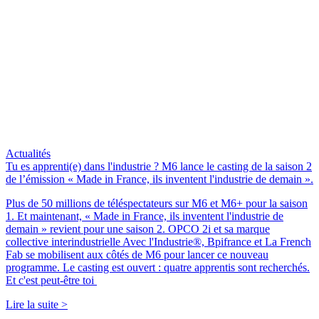
Actualités
Tu es apprenti(e) dans l'industrie ? M6 lance le casting de la saison 2
de l’émission « Made in France, ils inventent l'industrie de demain ».
Plus de 50 millions de téléspectateurs sur M6 et M6+ pour la saison
1. Et maintenant, « Made in France, ils inventent l'industrie de
demain » revient pour une saison 2. OPCO 2i et sa marque
collective interindustrielle Avec l'Industrie®, Bpifrance et La French
Fab se mobilisent aux côtés de M6 pour lancer ce nouveau
programme. Le casting est ouvert : quatre apprentis sont recherchés.
Et c'est peut-être toi
Lire la suite >